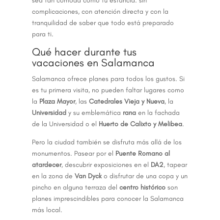
sea tan cómoda como tu estancia: sin
complicaciones, con atención directa y con la
tranquilidad de saber que todo está preparado
para ti.
Qué hacer durante tus
vacaciones en Salamanca
Salamanca ofrece planes para todos los gustos. Si
es tu primera visita, no pueden faltar lugares como
la
Plaza Mayor
, las
Catedrales Vieja y Nueva
, la
Universidad
y su emblemática
rana
en la fachada
de la Universidad o el
Huerto de Calixto y Melibea
.
Pero la ciudad también se disfruta más allá de los
monumentos. Pasear por el
Puente Romano al
atardecer
, descubrir exposiciones en el
DA2
, tapear
en la zona de
Van Dyck
o disfrutar de una copa y un
pincho en alguna terraza del
centro histórico
son
planes imprescindibles para conocer la Salamanca
más local.