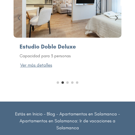
Estudio Doble Deluxe
A
Capacidad para 3 personas
C
Ver más detalles
V
Estás en
Inicio
-
Blog
-
Apartamentos en Salamanca
-
Apartamentos en Salamanca: Ir de vacaciones a
Salamanca